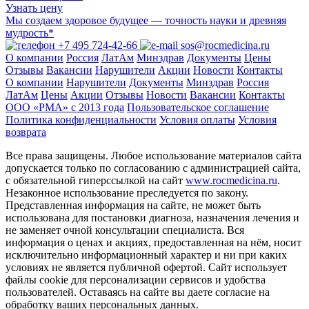
Узнать цену
Мы создаем здоровое будущее — точность науки и древняя
мудрость*
+7 495 724-42-66
sos@rocmedicina.ru
О компании
Россия
ЛатАм
Минздрав
Документы
Цены
Отзывы
Вакансии
Нарушители
Акции
Новости
Контакты
О компании
Нарушители
Документы
Минздрав
Россия
ЛатАм
Цены
Акции
Отзывы
Новости
Вакансии
Контакты
ООО «РМА» c 2013 года
Пользовательское соглашение
Политика конфиденциальности
Условия оплаты
Условия
возврата
Все права защищены. Любое использование материалов сайта
допускается только по согласованию с администрацией сайта,
с обязательной гиперссылкой на сайт
www.rocmedicina.ru
.
Незаконное использование преследуется по закону.
Представленная информация на сайте, не может быть
использована для постановки диагноза, назначения лечения и
не заменяет очной консультации специалиста. Вся
информация о ценах и акциях, предоставленная на нём, носит
исключительно информационный характер и ни при каких
условиях не является публичной офертой. Сайт использует
файлы cookie для персонализации сервисов и удобства
пользователей. Оставаясь на сайте вы даете согласие на
обработку ваших персональных данных.