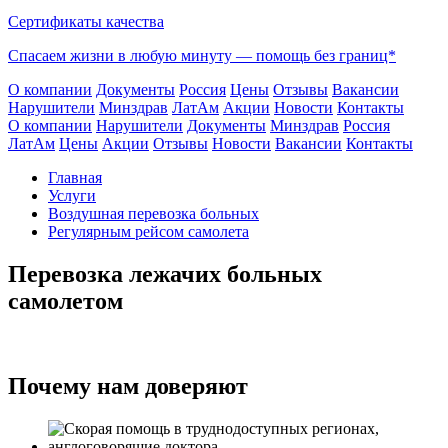
Сертификаты качества
Спасаем жизни в любую минуту —
помощь без границ*
О компании
Документы
Россия
Цены
Отзывы
Вакансии
Нарушители
Минздрав
ЛатАм
Акции
Новости
Контакты
О компании
Нарушители
Документы
Минздрав
Россия
ЛатАм
Цены
Акции
Отзывы
Новости
Вакансии
Контакты
Главная
Услуги
Воздушная перевозка больных
Регулярным рейсом самолета
Перевозка лежачих больных
самолетом
Почему нам доверяют