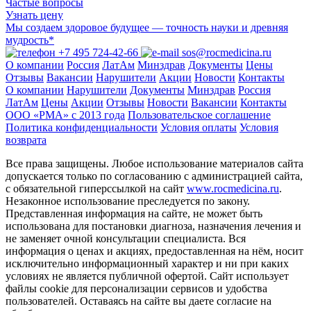
Частые вопросы
Узнать цену
Мы создаем здоровое будущее — точность науки и древняя
мудрость*
+7 495 724-42-66
sos@rocmedicina.ru
О компании
Россия
ЛатАм
Минздрав
Документы
Цены
Отзывы
Вакансии
Нарушители
Акции
Новости
Контакты
О компании
Нарушители
Документы
Минздрав
Россия
ЛатАм
Цены
Акции
Отзывы
Новости
Вакансии
Контакты
ООО «РМА» c 2013 года
Пользовательское соглашение
Политика конфиденциальности
Условия оплаты
Условия
возврата
Все права защищены. Любое использование материалов сайта
допускается только по согласованию с администрацией сайта,
с обязательной гиперссылкой на сайт
www.rocmedicina.ru
.
Незаконное использование преследуется по закону.
Представленная информация на сайте, не может быть
использована для постановки диагноза, назначения лечения и
не заменяет очной консультации специалиста. Вся
информация о ценах и акциях, предоставленная на нём, носит
исключительно информационный характер и ни при каких
условиях не является публичной офертой. Сайт использует
файлы cookie для персонализации сервисов и удобства
пользователей. Оставаясь на сайте вы даете согласие на