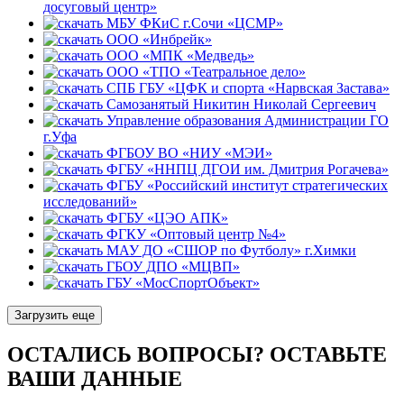
досуговый центр»
МБУ ФКиС г.Сочи «ЦСМР»
ООО «Инбрейк»
ООО «МПК «Медведь»
ООО «ТПО «Театральное дело»
СПБ ГБУ «ЦФК и спорта «Нарвская Застава»
Самозанятый Никитин Николай Сергеевич
Управление образования Администрации ГО
г.Уфа
ФГБОУ ВО «НИУ «МЭИ»
ФГБУ «ННПЦ ДГОИ им. Дмитрия Рогачева»
ФГБУ «Российский институт стратегических
исследований»
ФГБУ «ЦЭО АПК»
ФГКУ «Оптовый центр №4»
МАУ ДО «СШОР по Футболу» г.Химки
ГБОУ ДПО «МЦВП»
ГБУ «МосСпортОбъект»
Загрузить еще
ОСТАЛИСЬ ВОПРОСЫ? ОСТАВЬТЕ
ВАШИ ДАННЫЕ