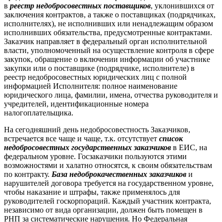
в
реестр недобросовестных поставщиков
, уклонившихся от
заключения контрактов, а также о поставщиках (подрядчиках,
исполнителях), не исполнивших или ненадлежащим образом
исполнивших обязательства, предусмотренные контрактами.
Заказчик направляет в федеральный орган исполнительной
власти, уполномоченный на осуществление контроля в сфере
закупок, обращение о включении информации об участнике
закупки или о поставщике (подрядчике, исполнителе) в
реестр недобросовестных юридических лиц с полной
информацией Исполнителя: полное наименование
юридического лица, фамилии, имена, отчества руководителя и
учредителей, идентификационные номера
налогоплательщика.
На сегодняшний день недобросовестность Заказчиков,
встречается все чаще и чаще, т.к. отсутствует
список
недобросовестных государственных заказчиков
в ЕИС, на
федеральном уровне. Госзаказчики пользуются этими
возможностями и халатно относятся, к своим обязательствам
по контракту.
База недоброкачественных
заказчиков
и
нарушителей договора требуется на государственном уровне,
чтобы наказание и штрафы, также применялось для
руководителей госкорпораций. Каждый участник контракта,
независимо от вида организации, должен быть помещен в
РНП за систематические нарушения. Но Федеральная