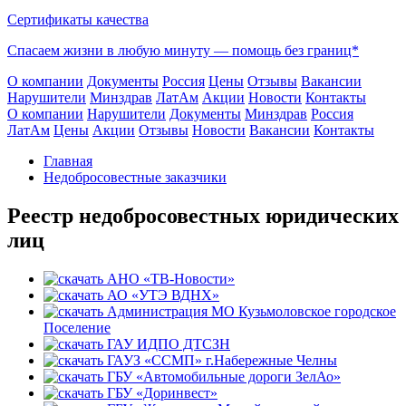
Сертификаты качества
Спасаем жизни в любую минуту —
помощь без границ*
О компании
Документы
Россия
Цены
Отзывы
Вакансии
Нарушители
Минздрав
ЛатАм
Акции
Новости
Контакты
О компании
Нарушители
Документы
Минздрав
Россия
ЛатАм
Цены
Акции
Отзывы
Новости
Вакансии
Контакты
Главная
Недобросовестные заказчики
Реестр недобросовестных юридических
лиц
АНО «ТВ-Новости»
АО «УТЭ ВДНХ»
Администрация МО Кузьмоловское городское
Поселение
ГАУ ИДПО ДТСЗН
ГАУЗ «ССМП» г.Набережные Челны
ГБУ «Автомобильные дороги ЗелАо»
ГБУ «Доринвест»