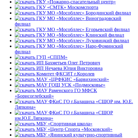
ГКУ «Пожарно-спасательный центр»
ГКУ «СМТК» Москомспорта
ГКУ МО «Мособллес» Бородинский филиал
ГКУ МО «Мособллес» Виноградовский
филиал
ГКУ МО «Мособллес» Егорьевский филиал
ГКУ МО «Мособллес» Клинский филиал
ГКУ МО «Мособллес» Луховицкий филиал
ГКУ МО «Мособллес» Наро-Фоминский
филиал
ГУП «СППМ»
ИП Бахметьев Олег Петрович
ИП Нечаева Юлия Викторовна
Комитет ФКСИТ г.Королев
МАУ «ЦРФКИС «Барвихинский»
МАУ ГОЩ УСК «Подмосковье»
МАУ Раменского ГО МФСК
«Борисоглебский»
МАУ ФКиС ГО г.Балашиха «СШОР им. Ю.Е.
Ляпкина»
МАУ ФКиС ГО г.Балашиха «СШОР
им.Ю.Е.Ляпкина»
МБУ «Спортивная школа»
МБУ «Центр Cпорта «Московский»
МБУ «Янинский культурно-спортивный