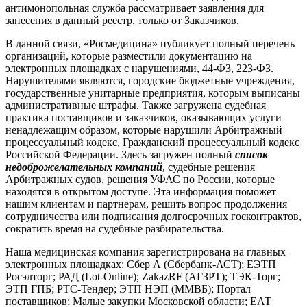
антимонопольная служба рассматривает заявления для
занесения в данный реестр, только от Заказчиков.
В данной связи, «Росмедицина» публикует полный перечень
организаций, которые разместили документацию на
электронных площадках с нарушениями, 44-ФЗ, 223-ФЗ.
Нарушителями являются, городские бюджетные учреждения,
государственные унитарные предприятия, которым выписаны
административные штрафы. Также загружена судебная
практика поставщиков и заказчиков, оказывающих услуги
ненадлежащим образом, которые нарушили Арбитражный
процессуальный кодекс, Гражданский процессуальный кодекс
Российской Федерации. Здесь загружен полный
список
недоброжелательных компаний
, судебные решения
Арбитражных судов, решения УФАС по России, которые
находятся в открытом доступе. Эта информация поможет
нашим клиентам и партнерам, решить вопрос продолжения
сотрудничества или подписания долгосрочных госконтрактов,
сократить время на судебные разбирательства.
Наша медицинская компания зарегистрирована на главных
электронных площадках: Сбер А (Сбербанк-АСТ); ЕЭТП
Росэлторг; РАД (Lot-Online); ZakazRF (АГЗРТ); ТЭК-Торг;
ЭТП ГПБ; РТС-Тендер; ЭТП НЭП (ММВБ); Портал
поставщиков; Малые закупки Московской области; ЕАТ