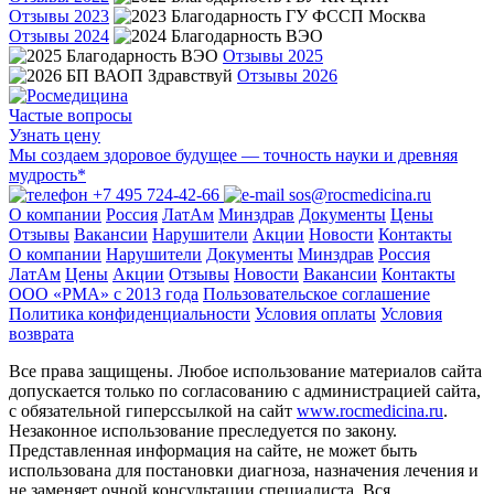
Отзывы 2023
Отзывы 2024
Отзывы 2025
Отзывы 2026
Частые вопросы
Узнать цену
Мы создаем здоровое будущее — точность науки и древняя
мудрость*
+7 495 724-42-66
sos@rocmedicina.ru
О компании
Россия
ЛатАм
Минздрав
Документы
Цены
Отзывы
Вакансии
Нарушители
Акции
Новости
Контакты
О компании
Нарушители
Документы
Минздрав
Россия
ЛатАм
Цены
Акции
Отзывы
Новости
Вакансии
Контакты
ООО «РМА» c 2013 года
Пользовательское соглашение
Политика конфиденциальности
Условия оплаты
Условия
возврата
Все права защищены. Любое использование материалов сайта
допускается только по согласованию с администрацией сайта,
с обязательной гиперссылкой на сайт
www.rocmedicina.ru
.
Незаконное использование преследуется по закону.
Представленная информация на сайте, не может быть
использована для постановки диагноза, назначения лечения и
не заменяет очной консультации специалиста. Вся