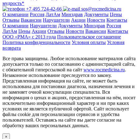
мудрость*
+7 495 724-42-66
sos@rocmedicina.ru
О компании
Россия
ЛатАм
Минздрав
Документы
Цены
Отзывы
Вакансии
Нарушители
Акции
Новости
Контакты
О компании
Нарушители
Документы
Минздрав
Россия
ЛатАм
Цены
Акции
Отзывы
Новости
Вакансии
Контакты
ООО «РМА» c 2013 года
Пользовательское соглашение
Политика конфиденциальности
Условия оплаты
Условия
возврата
Все права защищены. Любое использование материалов сайта
допускается только по согласованию с администрацией сайта,
с обязательной гиперссылкой на сайт
www.rocmedicina.ru
.
Незаконное использование преследуется по закону.
Представленная информация на сайте, не может быть
использована для постановки диагноза, назначения лечения и
не заменяет очной консультации специалиста. Вся
информация о ценах и акциях, предоставленная на нём, носит
исключительно информационный характер и ни при каких
условиях не является публичной офертой. Сайт использует
файлы cookie для персонализации сервисов и удобства
пользователей. Оставаясь на сайте вы даете согласие на
обработку ваших персональных данных.
×