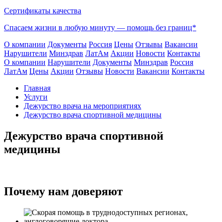
Сертификаты качества
Спасаем жизни в любую минуту —
помощь без границ*
О компании
Документы
Россия
Цены
Отзывы
Вакансии
Нарушители
Минздрав
ЛатАм
Акции
Новости
Контакты
О компании
Нарушители
Документы
Минздрав
Россия
ЛатАм
Цены
Акции
Отзывы
Новости
Вакансии
Контакты
Главная
Услуги
Дежурство врача на мероприятиях
Дежурство врача спортивной медицины
Дежурство врача спортивной
медицины
Почему нам доверяют