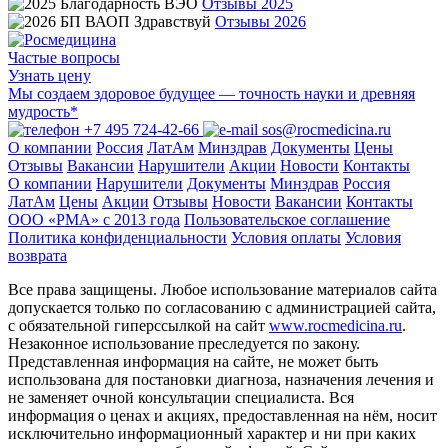
Отзывы 2025
Отзывы 2026
Частые вопросы
Узнать цену
Мы создаем здоровое будущее — точность науки и древняя
мудрость*
+7 495 724-42-66
sos@rocmedicina.ru
О компании
Россия
ЛатАм
Минздрав
Документы
Цены
Отзывы
Вакансии
Нарушители
Акции
Новости
Контакты
О компании
Нарушители
Документы
Минздрав
Россия
ЛатАм
Цены
Акции
Отзывы
Новости
Вакансии
Контакты
ООО «РМА» c 2013 года
Пользовательское соглашение
Политика конфиденциальности
Условия оплаты
Условия
возврата
Все права защищены. Любое использование материалов сайта
допускается только по согласованию с администрацией сайта,
с обязательной гиперссылкой на сайт
www.rocmedicina.ru
.
Незаконное использование преследуется по закону.
Представленная информация на сайте, не может быть
использована для постановки диагноза, назначения лечения и
не заменяет очной консультации специалиста. Вся
информация о ценах и акциях, предоставленная на нём, носит
исключительно информационный характер и ни при каких