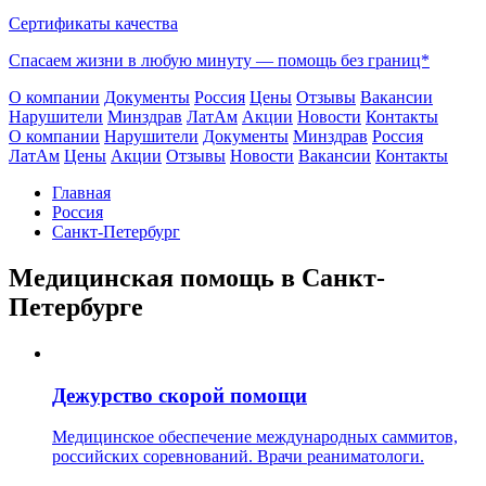
Сертификаты качества
Спасаем жизни в любую минуту —
помощь без границ*
О компании
Документы
Россия
Цены
Отзывы
Вакансии
Нарушители
Минздрав
ЛатАм
Акции
Новости
Контакты
О компании
Нарушители
Документы
Минздрав
Россия
ЛатАм
Цены
Акции
Отзывы
Новости
Вакансии
Контакты
Главная
Россия
Санкт-Петербург
Медицинская помощь в Санкт-
Петербурге
Дежурство скорой помощи
Медицинское обеспечение международных саммитов,
российских соревнований. Врачи реаниматологи.