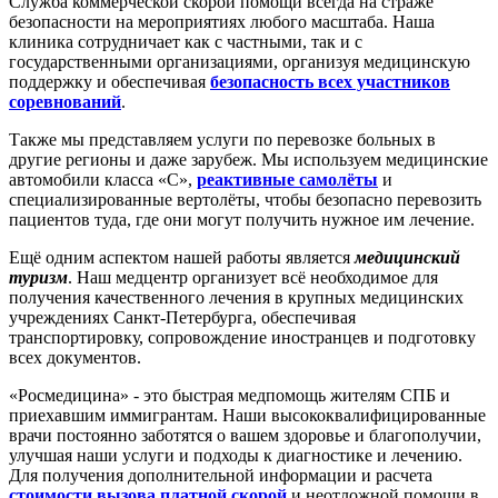
Служба коммерческой скорой помощи всегда на страже
безопасности на мероприятиях любого масштаба. Наша
клиника сотрудничает как с частными, так и с
государственными организациями, организуя медицинскую
поддержку и обеспечивая
безопасность всех участников
соревнований
.
Также мы представляем услуги по перевозке больных в
другие регионы и даже зарубеж. Мы используем медицинские
автомобили класса «C»,
реактивные самолёты
и
специализированные вертолёты, чтобы безопасно перевозить
пациентов туда, где они могут получить нужное им лечение.
Ещё одним аспектом нашей работы является
медицинский
туризм
. Наш медцентр организует всё необходимое для
получения качественного лечения в крупных медицинских
учреждениях Санкт-Петербурга, обеспечивая
транспортировку, сопровождение иностранцев и подготовку
всех документов.
«Росмедицина» - это быстрая медпомощь жителям СПБ и
приехавшим иммигрантам. Наши высококвалифицированные
врачи постоянно заботятся о вашем здоровье и благополучии,
улучшая наши услуги и подходы к диагностике и лечению.
Для получения дополнительной информации и расчета
стоимости вызова платной скорой
и неотложной помощи в