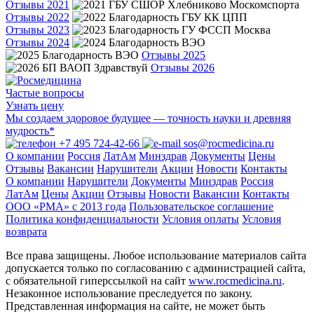
Отзывы 2021
Отзывы 2022
Отзывы 2023
Отзывы 2024
Отзывы 2025
Отзывы 2026
Частые вопросы
Узнать цену
Мы создаем здоровое будущее — точность науки и древняя
мудрость*
+7 495 724-42-66
sos@rocmedicina.ru
О компании
Россия
ЛатАм
Минздрав
Документы
Цены
Отзывы
Вакансии
Нарушители
Акции
Новости
Контакты
О компании
Нарушители
Документы
Минздрав
Россия
ЛатАм
Цены
Акции
Отзывы
Новости
Вакансии
Контакты
ООО «РМА» c 2013 года
Пользовательское соглашение
Политика конфиденциальности
Условия оплаты
Условия
возврата
Все права защищены. Любое использование материалов сайта
допускается только по согласованию с администрацией сайта,
с обязательной гиперссылкой на сайт
www.rocmedicina.ru
.
Незаконное использование преследуется по закону.
Представленная информация на сайте, не может быть