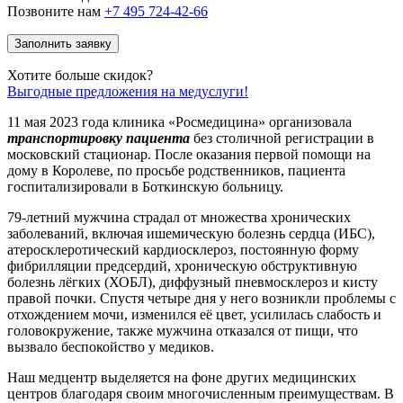
Позвоните нам
+7 495 724-42-66
Заполнить заявку
Хотите больше скидок?
Выгодные предложения на медуслуги!
11 мая 2023 года клиника «Росмедицина» организовала
транспортировку пациента
без столичной регистрации в
московский стационар. После оказания первой помощи на
дому в Королеве, по просьбе родственников, пациента
госпитализировали в Боткинскую больницу.
79-летний мужчина страдал от множества хронических
заболеваний, включая ишемическую болезнь сердца (ИБС),
атеросклеротический кардиосклероз, постоянную форму
фибрилляции предсердий, хроническую обструктивную
болезнь лёгких (ХОБЛ), диффузный пневмосклероз и кисту
правой почки. Спустя четыре дня у него возникли проблемы с
отхождением мочи, изменился её цвет, усилилась слабость и
головокружение, также мужчина отказался от пищи, что
вызвало беспокойство у медиков.
Наш медцентр выделяется на фоне других медицинских
центров благодаря своим многочисленным преимуществам. В