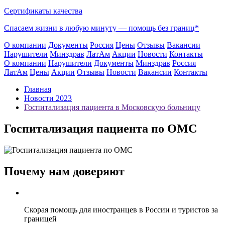
Сертификаты качества
Спасаем жизни в любую минуту —
помощь без границ*
О компании
Документы
Россия
Цены
Отзывы
Вакансии
Нарушители
Минздрав
ЛатАм
Акции
Новости
Контакты
О компании
Нарушители
Документы
Минздрав
Россия
ЛатАм
Цены
Акции
Отзывы
Новости
Вакансии
Контакты
Главная
Новости 2023
Госпитализация пациента в Московскую больницу
Госпитализация пациента по ОМС
Почему нам доверяют
Скорая помощь для иностранцев в России и туристов за
границей