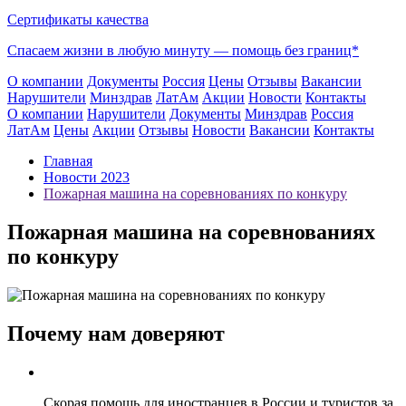
Сертификаты качества
Спасаем жизни в любую минуту —
помощь без границ*
О компании
Документы
Россия
Цены
Отзывы
Вакансии
Нарушители
Минздрав
ЛатАм
Акции
Новости
Контакты
О компании
Нарушители
Документы
Минздрав
Россия
ЛатАм
Цены
Акции
Отзывы
Новости
Вакансии
Контакты
Главная
Новости 2023
Пожарная машина на соревнованиях по конкуру
Пожарная машина на соревнованиях
по конкуру
Почему нам доверяют
Скорая помощь для иностранцев в России и туристов за