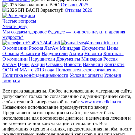
Отзывы 2025
Отзывы 2026
Частые вопросы
Узнать цену
Мы создаем здоровое будущее — точность науки и древняя
мудрость*
+7 495 724-42-66
sos@rocmedicina.ru
О компании
Россия
ЛатАм
Минздрав
Документы
Цены
Отзывы
Вакансии
Нарушители
Акции
Новости
Контакты
О компании
Нарушители
Документы
Минздрав
Россия
ЛатАм
Цены
Акции
Отзывы
Новости
Вакансии
Контакты
ООО «РМА» c 2013 года
Пользовательское соглашение
Политика конфиденциальности
Условия оплаты
Условия
возврата
Все права защищены. Любое использование материалов сайта
допускается только по согласованию с администрацией сайта,
с обязательной гиперссылкой на сайт
www.rocmedicina.ru
.
Незаконное использование преследуется по закону.
Представленная информация на сайте, не может быть
использована для постановки диагноза, назначения лечения и
не заменяет очной консультации специалиста. Вся
информация о ценах и акциях, предоставленная на нём, носит
исключительно информационный характер и ни при каких