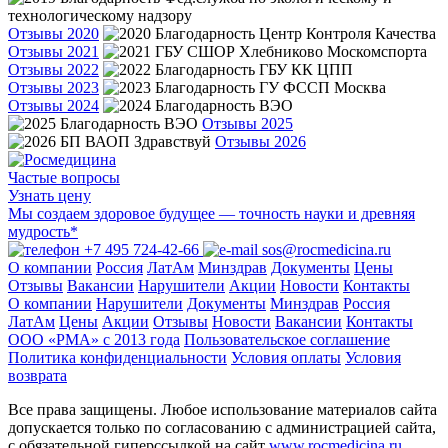
Отзывы 2020
Отзывы 2021
Отзывы 2022
Отзывы 2023
Отзывы 2024
Отзывы 2025
Отзывы 2026
Частые вопросы
Узнать цену
Мы создаем здоровое будущее — точность науки и древняя
мудрость*
+7 495 724-42-66
sos@rocmedicina.ru
О компании
Россия
ЛатАм
Минздрав
Документы
Цены
Отзывы
Вакансии
Нарушители
Акции
Новости
Контакты
О компании
Нарушители
Документы
Минздрав
Россия
ЛатАм
Цены
Акции
Отзывы
Новости
Вакансии
Контакты
ООО «РМА» c 2013 года
Пользовательское соглашение
Политика конфиденциальности
Условия оплаты
Условия
возврата
Все права защищены. Любое использование материалов сайта
допускается только по согласованию с администрацией сайта,
с обязательной гиперссылкой на сайт
www.rocmedicina.ru
.