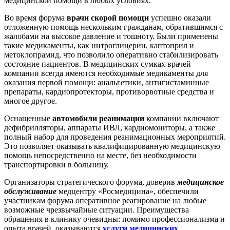
медицинской помощи в любых условиях.
Во время форума
врачи скорой помощи
успешно оказали
отложенную помощь нескольким гражданам, обратившимся с
жалобами на высокое давление и тошноту. Были применены
такие медикаменты, как нитроглицерин, каптоприл и
метоклопрамид, что позволило оперативно стабилизировать
состояние пациентов. В медицинских сумках врачей
компании всегда имеются необходимые медикаменты для
оказания первой помощи: анальгетики, антигистаминные
препараты, кардиопротекторы, противорвотные средства и
многое другое.
Оснащенные
автомобили реанимации
компании включают
дефибрилляторы, аппараты ИВЛ, кардиомониторы, а также
полный набор для проведения реанимационных мероприятий.
Это позволяет оказывать квалифицированную медицинскую
помощь непосредственно на месте, без необходимости
транспортировки в больницу.
Организаторы стратегического форума, доверив
медицинское
обслуживание
медцентру «Росмедицина», обеспечили
участникам форума оперативное реагирование на любые
возможные чрезвычайные ситуации. Преимущества
обращения в клинику очевидны: помимо профессионализма и
опыта врачей, оказываются
услуги медицинских