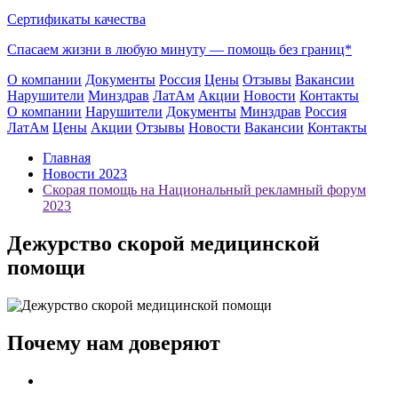
Сертификаты качества
Спасаем жизни в любую минуту —
помощь без границ*
О компании
Документы
Россия
Цены
Отзывы
Вакансии
Нарушители
Минздрав
ЛатАм
Акции
Новости
Контакты
О компании
Нарушители
Документы
Минздрав
Россия
ЛатАм
Цены
Акции
Отзывы
Новости
Вакансии
Контакты
Главная
Новости 2023
Скорая помощь на Национальный рекламный форум
2023
Дежурство скорой медицинской
помощи
Почему нам доверяют