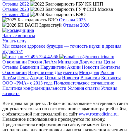
Отзывы 2022
Отзывы 2023
Отзывы 2024
Отзывы 2025
Отзывы 2026
Частые вопросы
Узнать цену
Мы создаем здоровое будущее — точность науки и древняя
мудрость*
+7 495 724-42-66
sos@rocmedicina.ru
О компании
Россия
ЛатАм
Минздрав
Документы
Цены
Отзывы
Вакансии
Нарушители
Акции
Новости
Контакты
О компании
Нарушители
Документы
Минздрав
Россия
ЛатАм
Цены
Акции
Отзывы
Новости
Вакансии
Контакты
ООО «РМА» c 2013 года
Пользовательское соглашение
Политика конфиденциальности
Условия оплаты
Условия
возврата
Все права защищены. Любое использование материалов сайта
допускается только по согласованию с администрацией сайта,
с обязательной гиперссылкой на сайт
www.rocmedicina.ru
.
Незаконное использование преследуется по закону.
Представленная информация на сайте, не может быть
использована для постановки диагноза, назначения лечения и