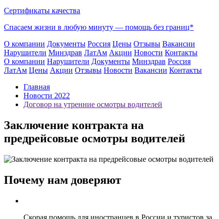
Сертификаты качества
Спасаем жизни в любую минуту —
помощь без границ*
О компании
Документы
Россия
Цены
Отзывы
Вакансии
Нарушители
Минздрав
ЛатАм
Акции
Новости
Контакты
О компании
Нарушители
Документы
Минздрав
Россия
ЛатАм
Цены
Акции
Отзывы
Новости
Вакансии
Контакты
Главная
Новости 2022
Договор на утренние осмотры водителей
Заключение контракта на
предрейсовые осмотры водителей
Почему нам доверяют
Скорая помощь для иностранцев в России и туристов за