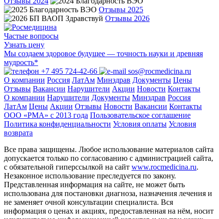
Отзывы 2024
Отзывы 2025
Отзывы 2026
Частые вопросы
Узнать цену
Мы создаем здоровое будущее — точность науки и древняя
мудрость*
+7 495 724-42-66
sos@rocmedicina.ru
О компании
Россия
ЛатАм
Минздрав
Документы
Цены
Отзывы
Вакансии
Нарушители
Акции
Новости
Контакты
О компании
Нарушители
Документы
Минздрав
Россия
ЛатАм
Цены
Акции
Отзывы
Новости
Вакансии
Контакты
ООО «РМА» c 2013 года
Пользовательское соглашение
Политика конфиденциальности
Условия оплаты
Условия
возврата
Все права защищены. Любое использование материалов сайта
допускается только по согласованию с администрацией сайта,
с обязательной гиперссылкой на сайт
www.rocmedicina.ru
.
Незаконное использование преследуется по закону.
Представленная информация на сайте, не может быть
использована для постановки диагноза, назначения лечения и
не заменяет очной консультации специалиста. Вся
информация о ценах и акциях, предоставленная на нём, носит