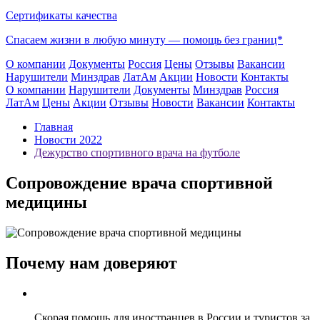
Сертификаты качества
Спасаем жизни в любую минуту —
помощь без границ*
О компании
Документы
Россия
Цены
Отзывы
Вакансии
Нарушители
Минздрав
ЛатАм
Акции
Новости
Контакты
О компании
Нарушители
Документы
Минздрав
Россия
ЛатАм
Цены
Акции
Отзывы
Новости
Вакансии
Контакты
Главная
Новости 2022
Дежурство спортивного врача на футболе
Сопровождение врача спортивной
медицины
Почему нам доверяют
Скорая помощь для иностранцев в России и туристов за