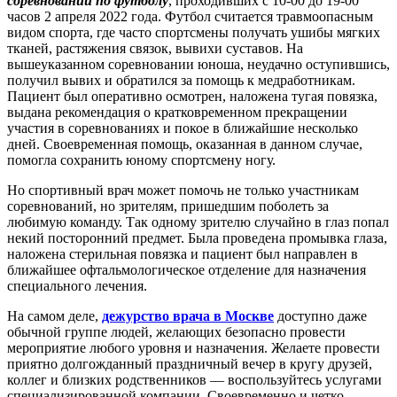
соревнований по футболу
, проходивших с 10-00 до 19-00
часов 2 апреля 2022 года. Футбол считается травмоопасным
видом спорта, где часто спортсмены получать ушибы мягких
тканей, растяжения связок, вывихи суставов. На
вышеуказанном соревновании юноша, неудачно оступившись,
получил вывих и обратился за помощь к медработникам.
Пациент был оперативно осмотрен, наложена тугая повязка,
выдана рекомендация о кратковременном прекращении
участия в соревнованиях и покое в ближайшие несколько
дней. Своевременная помощь, оказанная в данном случае,
помогла сохранить юному спортсмену ногу.
Но спортивный врач может помочь не только участникам
соревнований, но зрителям, пришедшим поболеть за
любимую команду. Так одному зрителю случайно в глаз попал
некий посторонний предмет. Была проведена промывка глаза,
наложена стерильная повязка и пациент был направлен в
ближайшее офтальмологическое отделение для назначения
специального лечения.
На самом деле,
дежурство врача в Москве
доступно даже
обычной группе людей, желающих безопасно провести
мероприятие любого уровня и назначения. Желаете провести
приятно долгожданный праздничный вечер в кругу друзей,
коллег и близких родственников — воспользуйтесь услугами
специализированной компании. Своевременно и четко