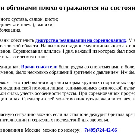
и обгонами плохо отражаются на состоян
го сустава, связок, кисти;
плечья и плеча), вывихи;
болевания.
заны обеспечить
дежурство реанимации на соревнованиях
. V
, Московской области. На лыжном стадионе муниципального авт
енов. Соревнования длились 4 дня, каждый из которых был пос
 в классическом стиле.
медицина».
Врачи спасатели
были рядом со спортсменами и боле
сменов, было несколько обращений зрителей с давлением. Им бы
нках
– это требования к организаторам крупных спортивных сор
я медицинской помощи лицам, занимающимся физической культур
свои силы, учесть особенности трассы. При соревнованиях профес
иплинах. Среди зрителей может возникнуть давка или толчея, к
 опасную ситуацию можно, если на стадионе дежурит бригада в
спитализации и серьезных последствий для здоровья.
евнования в Москве, можно по номеру:
+7(495)724-42-66