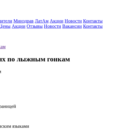
ители
Минздрав
ЛатАм
Акции
Новости
Контакты
Цены
Акции
Отзывы
Новости
Вакансии
Контакты
кам
иях по лыжным гонкам
границей
нским языками