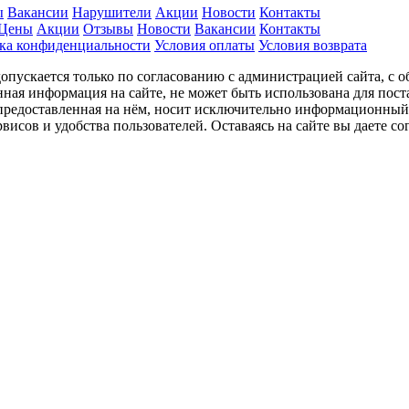
ы
Вакансии
Нарушители
Акции
Новости
Контакты
Цены
Акции
Отзывы
Новости
Вакансии
Контакты
ка конфиденциальности
Условия оплаты
Условия возврата
пускается только по согласованию с администрацией сайта, с о
нная информация на сайте, не может быть использована для пост
 предоставленная на нём, носит исключительно информационный 
висов и удобства пользователей. Оставаясь на сайте вы даете с