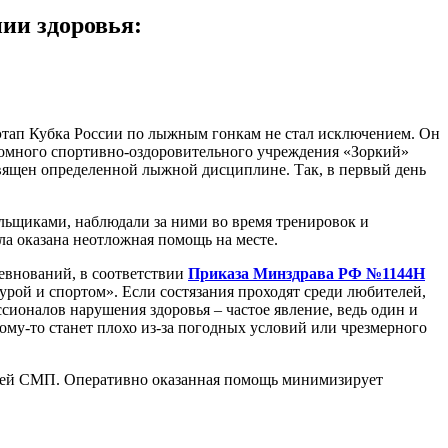
ии здоровья:
 этап Кубка России по лыжным гонкам не стал исключением. Он
ономного спортивно-оздоровительного учреждения «Зоркий»
вящен определенной лыжной дисциплине. Так, в первый день
льщиками, наблюдали за ними во время тренировок и
ла оказана неотложная помощь на месте.
евнований, в соответствии
Приказа Минздрава РФ №1144Н
ой и спортом». Если состязания проходят среди любителей,
сионалов нарушения здоровья – частое явление, ведь один и
ому-то станет плохо из-за погодных условий или чрезмерного
рачей СМП. Оперативно оказанная помощь минимизирует