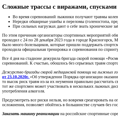
Сложные трассы с виражами, спусками 
Во время соревнований лыжники получают травмы коленно
Нередки обширные ушибы и переломы (голеностопа, пред
При сильных нагрузках дают о себе знать хронические за
По этим причинам организаторы спортивных мероприятий обя
проходил с 24 по 28 декабря 2023 года в городе Красногорск
было много болельщиков, которые пришли поддержать спортсм
проходила официальная тренировка и соревнования по спринту
Все 4 дня на стадионе дежурила бригада скорой помощи «Рос
соревнований. К счастью, обошлось без серьезных травм спорт
Дежурство бригады скорой медицинской помощи на лыжных го
от 23.10.2020г.
«Об утверждении Порядка организации оказани
то высок риск травм из-за их неумения правильно рассчитать 
тот же спортсмен может участвовать в нескольких лыжных дисц
употребления алкоголя.
Предусмотреть все риски нельзя, но вовремя среагировать на
осложнения, позволяет обойтись в большинстве случаев без го
Заказать машину реанимации
на российские спортивные сор