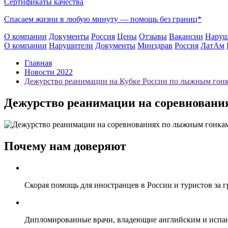
Сертификаты качества
Спасаем жизни в любую минуту —
помощь без границ*
О компании
Документы
Россия
Цены
Отзывы
Вакансии
Наруш
О компании
Нарушители
Документы
Минздрав
Россия
ЛатАм
Главная
Новости 2022
Дежурство реанимации на Кубке России по лыжным гон
Дежурство реанимации на соревнован
Почему нам доверяют
Скорая помощь для иностранцев в России и туристов за 
Дипломированные врачи, владеющие английским и испа