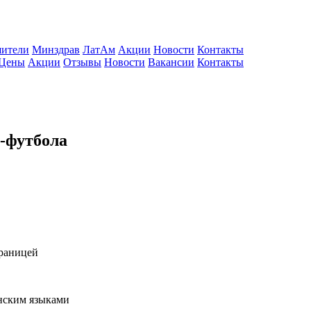
ители
Минздрав
ЛатАм
Акции
Новости
Контакты
Цены
Акции
Отзывы
Новости
Вакансии
Контакты
-футбола
границей
нским языками