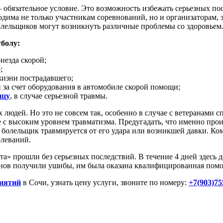
обязательное условие. Это возможность избежать серьезных пос
дима не только участникам соревнований, но и организаторам, 
олельщиков могут возникнуть различные проблемы со здоровьем
болу:
иезда скорой;
;
жизни пострадавшего;
за счет оборудования в автомобиле скорой помощи;
ицу
, в случае серьезной травмы.
юдей. Но это не совсем так, особенно в случае с ветеранами с
е с высоким уровнем травматизма. Предугадать, что именно про
 болельщик травмируется от его удара или возникшей давки. Ком
олеваний.
а» прошли без серьезных последствий. В течение 4 дней здесь 
ранов получили ушибы, им была оказана квалифицированная помощ
риятий
в Сочи, узнать цену услуги, звоните по номеру:
+7(903)75