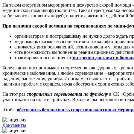
На таком спортивном мероприятии дежурство скорой помощи – 
медицинской помощи футболистам. Такая перестраховка необхо
за большого скопления людей, волнения, активных действий б
При наличии скорой помощи на соревнованиях по мини-фут
организаторам и пострадавшему не нужно долго ждать пр
медпомощь оказывается оперативно и квалифицированно
снижается риск осложнений, возникновения угрозы для 
есть возможность выполнения реанимационных действий 
травмированного пациента
экстренно доставят в больн
Болельщики воспринимают спортсменов как здоровых, крепких л
хронические заболевания, а любое соревнование – мероприяти
падения, растяжения, ушибы. Иногда мяч вылетает на трибуны,
наличии проблем с сердцем, из-за обострения хронических заб
На этот раз
спортивные соревнования по футболу
в СК «Орбит
участниками на поле и трибунах. В ходе игры несколько вете
Чтобы
обеспечить безопасность спортивно-массовых мероп
Документы