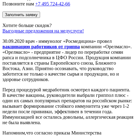
Позвоните нам
+7 495 724-42-66
Заполнить заявку
Хотите больше скидок?
Выгодные предложения на медуслуги!
30.09.2020 врач - иммунолог «Росмедицина» провел
вакцинацию работников от гриппа
компании «Орелмасло».
«Орелмасло» - предприятие - лидер по переработке семян
рапса и подсолнечника в ЦФО России. Продукция компании
поставляется в страны Европейского союза, Ближнего
Востока, Азии. Приятно осознавать, что руководство
заботится не только о качестве сырья и продукции, но и
здоровье сотрудников.
Перед процедурой медработник осмотрел каждого пациента.
В качестве вакцины, руководители выбрали гриппол плюс -
один их самых популярных препаратов на российском рынке:
вызывает формирование стойкого иммунитета уже через 1-2
недели после прививки, эффективен в течении года.
Иммунизацией все остались довольны, аллергическая реакция
не была выявлена.
Напомним,что согласно приказа Министерства