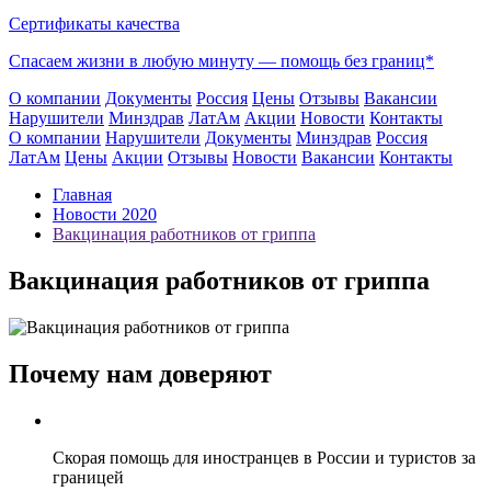
Сертификаты качества
Спасаем жизни в любую минуту —
помощь без границ*
О компании
Документы
Россия
Цены
Отзывы
Вакансии
Нарушители
Минздрав
ЛатАм
Акции
Новости
Контакты
О компании
Нарушители
Документы
Минздрав
Россия
ЛатАм
Цены
Акции
Отзывы
Новости
Вакансии
Контакты
Главная
Новости 2020
Вакцинация работников от гриппа
Вакцинация работников от гриппа
Почему нам доверяют
Скорая помощь для иностранцев в России и туристов за
границей