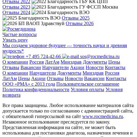
Отзывы 2022
Отзывы 2023
Отзывы 2024
Отзывы 2025
Отзывы 2026
Частые вопросы
Узнать цену
Мы создаем здоровое будущее — точность науки и древняя
мудрость*
+7 495 724-42-66
sos@rocmedicina.ru
О компании
Россия
ЛатАм
Минздрав
Документы
Цены
Отзывы
Вакансии
Нарушители
Акции
Новости
Контакты
О компании
Нарушители
Документы
Минздрав
Россия
ЛатАм
Цены
Акции
Отзывы
Новости
Вакансии
Контакты
ООО «РМА» c 2013 года
Пользовательское соглашение
Политика конфиденциальности
Условия оплаты
Условия
возврата
Все права защищены. Любое использование материалов сайта
допускается только по согласованию с администрацией сайта,
с обязательной гиперссылкой на сайт
www.rocmedicina.ru
.
Незаконное использование преследуется по закону.
Представленная информация на сайте, не может быть
использована для постановки диагноза, назначения лечения и