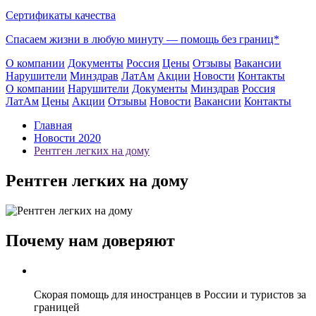
Сертификаты качества
Спасаем жизни в любую минуту —
помощь без границ*
О компании
Документы
Россия
Цены
Отзывы
Вакансии
Нарушители
Минздрав
ЛатАм
Акции
Новости
Контакты
О компании
Нарушители
Документы
Минздрав
Россия
ЛатАм
Цены
Акции
Отзывы
Новости
Вакансии
Контакты
Главная
Новости 2020
Рентген легких на дому
Рентген легких на дому
Почему нам доверяют
Скорая помощь для иностранцев в России и туристов за
границей