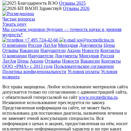
Отзывы 2025
Отзывы 2026
Частые вопросы
Узнать цену
Мы создаем здоровое будущее — точность науки и древняя
мудрость*
+7 495 724-42-66
sos@rocmedicina.ru
О компании
Россия
ЛатАм
Минздрав
Документы
Цены
Отзывы
Вакансии
Нарушители
Акции
Новости
Контакты
О компании
Нарушители
Документы
Минздрав
Россия
ЛатАм
Цены
Акции
Отзывы
Новости
Вакансии
Контакты
ООО «РМА» c 2013 года
Пользовательское соглашение
Политика конфиденциальности
Условия оплаты
Условия
возврата
Все права защищены. Любое использование материалов сайта
допускается только по согласованию с администрацией сайта,
с обязательной гиперссылкой на сайт
www.rocmedicina.ru
.
Незаконное использование преследуется по закону.
Представленная информация на сайте, не может быть
использована для постановки диагноза, назначения лечения и
не заменяет очной консультации специалиста. Вся
информация о ценах и акциях, предоставленная на нём, носит
исключительно информационный характер и ни при каких