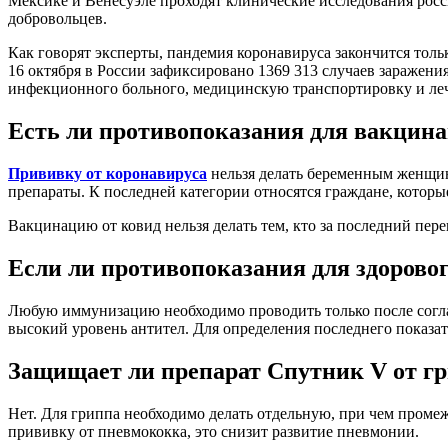
Мексике и Венесуэле проходят клинические исследования росс
добровольцев.
Как говорят эксперты, пандемия коронавируса закончится тольк
16 октября в России зафиксировано 1369 313 случаев заражени
инфекционного больного, медицинскую транспортировку и лече
Есть ли противопоказания для вакцина
Прививку от коронавируса
нельзя делать беременным женщин
препараты. К последней категории относятся граждане, которые
Вакцинацию от ковид нельзя делать тем, кто за последний пере
Если ли противопоказания для здоровог
Любую иммунизацию необходимо проводить только после согла
высокий уровень антител. Для определения последнего показат
Защищает ли препарат Спутник V от г
Нет. Для гриппа необходимо делать отдельную, при чем проме
прививку от пневмококка, это снизит развитие пневмонии.