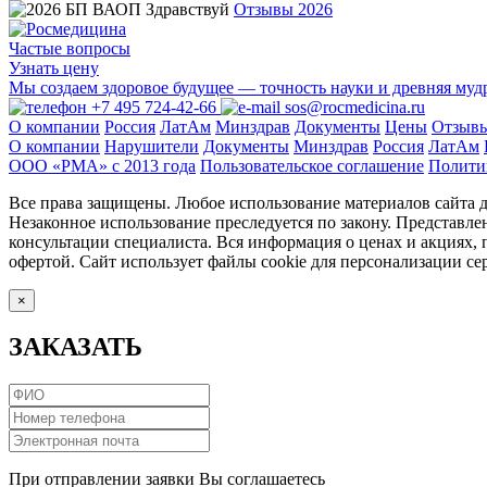
Отзывы 2026
Частые вопросы
Узнать цену
Мы создаем здоровое будущее — точность науки и древняя муд
+7 495 724-42-66
sos@rocmedicina.ru
О компании
Россия
ЛатАм
Минздрав
Документы
Цены
Отзыв
О компании
Нарушители
Документы
Минздрав
Россия
ЛатАм
ООО «РМА» c 2013 года
Пользовательское соглашение
Полити
Все права защищены. Любое использование материалов сайта до
Незаконное использование преследуется по закону. Представле
консультации специалиста. Вся информация о ценах и акциях,
офертой. Сайт использует файлы cookie для персонализации сер
×
ЗАКАЗАТЬ
При отправлении заявки Вы соглашаетесь