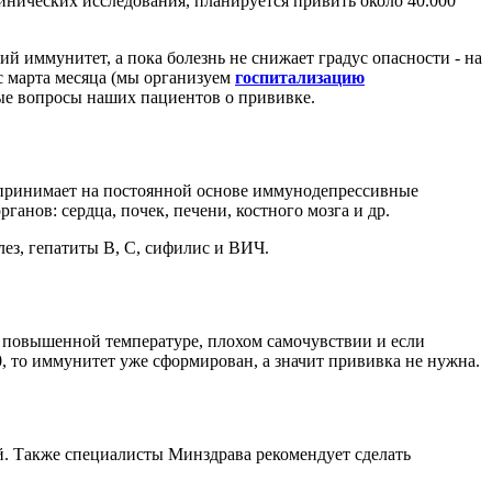
инических исследования, планируется привить около 40.000
й иммунитет, а пока болезнь не снижает градус опасности - на
с марта месяца (мы организуем
госпитализацию
ые вопросы наших пациентов о прививке.
 принимает на постоянной основе иммунодепрессивные
анов: сердца, почек, печени, костного мозга и др.
улез, гепатиты B, C, сифилис и ВИЧ.
 повышенной температуре, плохом самочувствии и если
0, то иммунитет уже сформирован, а значит прививка не нужна.
й. Также специалисты Минздрава рекомендует сделать