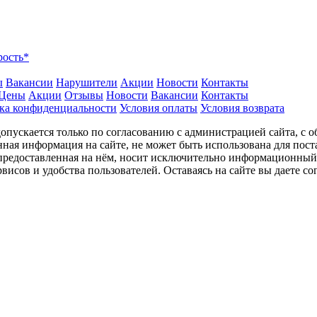
рость*
ы
Вакансии
Нарушители
Акции
Новости
Контакты
Цены
Акции
Отзывы
Новости
Вакансии
Контакты
ка конфиденциальности
Условия оплаты
Условия возврата
пускается только по согласованию с администрацией сайта, с о
нная информация на сайте, не может быть использована для пост
 предоставленная на нём, носит исключительно информационный 
висов и удобства пользователей. Оставаясь на сайте вы даете с