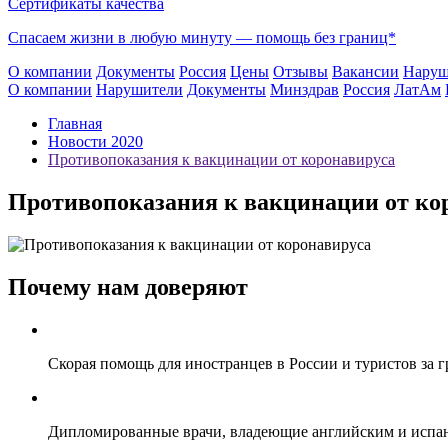
Сертификаты качества
Спасаем жизни в любую минуту —
помощь без границ*
О компании
Документы
Россия
Цены
Отзывы
Вакансии
Наруш
О компании
Нарушители
Документы
Минздрав
Россия
ЛатАм
Главная
Новости 2020
Противопоказания к вакцинации от коронавируса
Противопоказания к вакцинации от ко
Почему нам доверяют
Скорая помощь для иностранцев в России и туристов за 
Дипломированные врачи, владеющие английским и испа