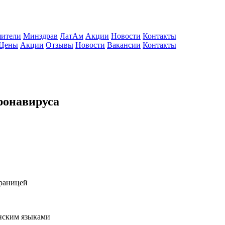
ители
Минздрав
ЛатАм
Акции
Новости
Контакты
Цены
Акции
Отзывы
Новости
Вакансии
Контакты
ронавируса
границей
нским языками