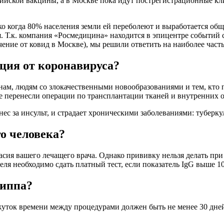
ийской вакцины, а в Москве пока идут пострегистрационные кл
о когда 80% населения земли ей переболеют и выработается общи
я. Т.к. компания «Росмедицина» находится в эпицентре событий 
ние от ковид в Москве), мы решили ответить на наиболее част
ция от коронавируса?
ам, людям со злокачественными новообразованиями и тем, кто
 перенесли операции по трансплантации тканей и внутренних орг
нес за инсульт, и страдает хроническими заболеваниями: туберк
о человека?
сия вашего лечащего врача. Однако прививку нельзя делать при
еля необходимо сдать платный тест, если показатель IgG выше 1
риппа?
жуток времени между процедурами должен быть не менее 30 дне