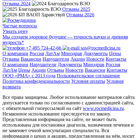
Отзывы 2024
Отзывы 2025
Отзывы 2026
Частые вопросы
Узнать цену
Мы создаем здоровое будущее — точность науки и древняя
мудрость*
+7 495 724-42-66
sos@rocmedicina.ru
О компании
Россия
ЛатАм
Минздрав
Документы
Цены
Отзывы
Вакансии
Нарушители
Акции
Новости
Контакты
О компании
Нарушители
Документы
Минздрав
Россия
ЛатАм
Цены
Акции
Отзывы
Новости
Вакансии
Контакты
ООО «РМА» c 2013 года
Пользовательское соглашение
Политика конфиденциальности
Условия оплаты
Условия
возврата
Все права защищены. Любое использование материалов сайта
допускается только по согласованию с администрацией сайта,
с обязательной гиперссылкой на сайт
www.rocmedicina.ru
.
Незаконное использование преследуется по закону.
Представленная информация на сайте, не может быть
использована для постановки диагноза, назначения лечения и
не заменяет очной консультации специалиста. Вся
информация о ценах и акциях, предоставленная на нём, носит