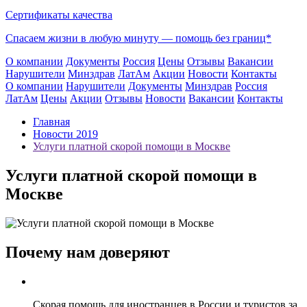
Сертификаты качества
Спасаем жизни в любую минуту —
помощь без границ*
О компании
Документы
Россия
Цены
Отзывы
Вакансии
Нарушители
Минздрав
ЛатАм
Акции
Новости
Контакты
О компании
Нарушители
Документы
Минздрав
Россия
ЛатАм
Цены
Акции
Отзывы
Новости
Вакансии
Контакты
Главная
Новости 2019
Услуги платной скорой помощи в Москве
Услуги платной скорой помощи в
Москве
Почему нам доверяют
Скорая помощь для иностранцев в России и туристов за