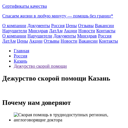
Сертификаты качества
Спасаем жизни в любую минуту —
помощь без границ*
О компании
Документы
Россия
Цены
Отзывы
Вакансии
Нарушители
Минздрав
ЛатАм
Акции
Новости
Контакты
О компании
Нарушители
Документы
Минздрав
Россия
ЛатАм
Цены
Акции
Отзывы
Новости
Вакансии
Контакты
Главная
Россия
Казань
Дежурство скорой помощи
Дежурство скорой помощи Казань
Почему нам доверяют