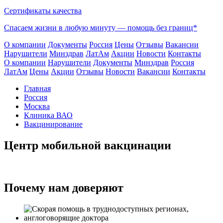
Сертификаты качества
Спасаем жизни в любую минуту —
помощь без границ*
О компании
Документы
Россия
Цены
Отзывы
Вакансии
Нарушители
Минздрав
ЛатАм
Акции
Новости
Контакты
О компании
Нарушители
Документы
Минздрав
Россия
ЛатАм
Цены
Акции
Отзывы
Новости
Вакансии
Контакты
Главная
Россия
Москва
Клиника ВАО
Вакцинирование
Центр мобильной вакцинации
Почему нам доверяют