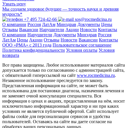
Узнать цену
Мы создаем здоровое будущее — точность науки и древняя
мудрость*
+7 495 724-42-66
sos@rocmedicina.ru
О компании
Россия
ЛатАм
Минздрав
Документы
Цены
Отзывы
Вакансии
Нарушители
Акции
Новости
Контакты
О компании
Нарушители
Документы
Минздрав
Россия
ЛатАм
Цены
Акции
Отзывы
Новости
Вакансии
Контакты
ООО «РМА» c 2013 года
Пользовательское соглашение
Политика конфиденциальности
Условия оплаты
Условия
возврата
Все права защищены. Любое использование материалов сайта
допускается только по согласованию с администрацией сайта,
с обязательной гиперссылкой на сайт
www.rocmedicina.ru
.
Незаконное использование преследуется по закону.
Представленная информация на сайте, не может быть
использована для постановки диагноза, назначения лечения и
не заменяет очной консультации специалиста. Вся
информация о ценах и акциях, предоставленная на нём, носит
исключительно информационный характер и ни при каких
условиях не является публичной офертой. Сайт использует
файлы cookie для персонализации сервисов и удобства
пользователей. Оставаясь на сайте вы даете согласие на
обработку ваших персональных данных.